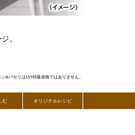
ージ。
。
モン&パセリはJAS特級規格ではありません。
しむ
オリジナルレシピ