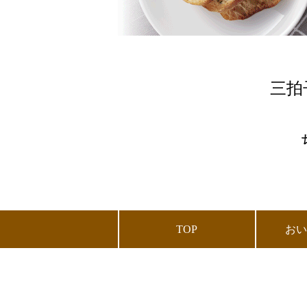
三拍
TOP
お