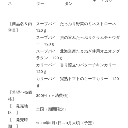
キーマカリー
ネ
ダー
タン
【商品名＆内
スープパイ たっぷり野菜のミネストローネ
容量】
120ｇ
スープパイ 貝の旨みたっぷりクラムチャウダ
ー 120ｇ
スープパイ 北海道産たまねぎ使用オニオング
ラタン 120ｇ
カリーパイ 香り際立つバターチキンカリー
120ｇ
カリーパイ 完熟トマトのキーマカリー 120
ｇ
【希望小売価
300円（＋消費税）
格】
【 発売地
全国（期間限定）
区 】
【 発売時
2018年3月1日～8月末頃（予定）
期 】