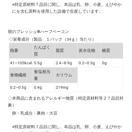
※特定原材料７品目に関し、本品は乳、卵、小麦、えびやか
にを含む原料を使用した設備で生産しています。
朝のフレッシュ®ハーフベーコン
◇栄養成分（製品 １パック（34ｇ）当たり）
たんぱく
熱量
脂質
炭水化物
糖質
質
41~105kcal
5.5g
2.4~8.9g
0.2~0.5g
0g
食塩相当
食物繊維
カリウム
量
0.2~0.5g
0.4g
219mg
◇本商品に含まれるアレルギー物質（特定原材料等２７品目対
象）
卵・乳成分・豚肉・大豆
※特定原材料７品目に関し、本品は乳、卵、小麦、えびやか