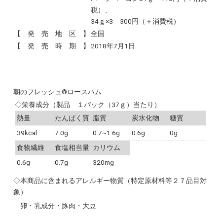
税）、
34ｇ×3 300円（＋消費税）
【 発 売 地 区 】
全国
【 発 売 時 期 】
2018年7月1日
朝のフレッシュ®ロースハム
◇栄養成分（製品 １パック（37ｇ）当たり）
熱量
たんぱく質
脂質
炭水化物
糖質
39kcal
7.0g
0.7~1.6g
0.6g
0g
食物繊維
食塩相当量
カリウム
0.6g
0.7g
320mg
◇本商品に含まれるアレルギー物質（特定原材料等２７品目対
象）
卵・乳成分・豚肉・大豆