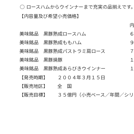
○
ロースハムからウインナーまで充実の品揃えです
【内容量及び希望小売価格】
美味銘品 黒豚熟成ロースハム
６
美味銘品 黒豚熟成ももハム
９
美味銘品 黒豚熟成パストラミ肩ロース
７
美味銘品 黒豚焼豚
１
美味銘品 黒豚熟成あらびきウインナー
１
【発売時期】
２００４年３月１５日
【販売地区】
全 国
【販売目標】
３５億円（小売ベース／年間／シリ