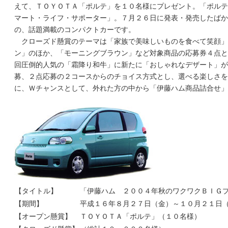
えて、ＴＯＹＯＴＡ「ポルテ」を１０名様にプレゼント。「ポルテ
マート・ライフ・サポーター」。７月２６日に発表・発売したばか
の、話題満載のコンパクトカーです。
クローズド懸賞のテーマは「家族で美味しいものを食べて笑顔」
ン」のほか、「モーニングブラウン」など対象商品の応募券４点と
回圧倒的人気の「霜降り和牛」に新たに「おしゃれなデザート」が
募、２点応募の２コースからのチョイス方式とし、選べる楽しさを
に、Ｗチャンスとして、外れた方の中から「伊藤ハム商品詰合せ」
【タイトル】
「伊藤ハム ２００４年秋のワクワクＢＩＧ
【期間】
平成１６年８月２７日（金）～１０月２１日
【オープン懸賞】
ＴＯＹＯＴＡ「ポルテ」（１０名様）