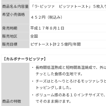
商品名＆内容量
「ラ･ピッツァ ピッツァトースト」５枚入
希望小売価格
４５２円（税込み）
発売時期
平成１７年８月１日
販売地区
全国
販売目標
ピザトースト計２５億円/年間
【カルボナーラピッツァ】
・
長時間低温熟成と短時間高温焼成で、外
チッとした食感の生地です。
・
チーズはとろ～りとろけるモッツァレラ
トッピングしました。
・
ボリューム感のある１０インチサイズで
商品の特徴
でそのまま焼けます。