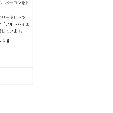
ズ、ベーコンをト
ゲリータピッツ
は「アルトバイエ
開しています。
１０ｇ