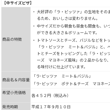
【中サイズピザ】
・
大好評の「ラ・ピッツァ」の生地をその
るため、おいしさは変わりません。
・
中サイズだから朝食も昼食も間食も、い
ができる大きさ＆ボリュームです。
商品の特徴
・
トマトソースとチーズ、バジルなどをト
「ラ・ピッツァ ミート＆バジル」と、
トとチーズをトッピングした「ラ・ピッ
ーズ マヨネーズ風味」の２品からなり
る味付けに仕上げています。
「ラ･ピッツァ ミート＆バジル」
商品名＆内容量
「ラ･ピッツァ ポテト＆チーズ マヨネー
希望小売価格
各４５２円（税込み）
発売時期
平成１７年９月１０日