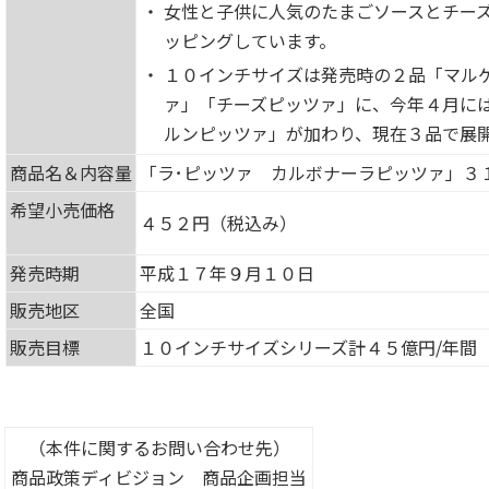
・
女性と子供に人気のたまごソースとチー
ッピングしています。
・
１０インチサイズは発売時の２品「マル
ァ」「チーズピッツァ」に、今年４月に
ルンピッツァ」が加わり、現在３品で展
商品名＆内容量
「ラ･ピッツァ カルボナーラピッツァ」３
希望小売価格
４５２円（税込み）
発売時期
平成１７年９月１０日
販売地区
全国
販売目標
１０インチサイズシリーズ計４５億円/年間
（本件に関するお問い合わせ先）
商品政策ディビジョン 商品企画担当