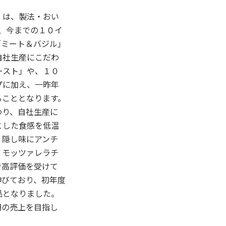
）は、製法・おい
、今までの１０イ
「ミート＆バジル」
自社生産にこだわ
ースト」や、１０
プに加え、一昨年
ることとなります。
わり、自社生産に
とした食感を低温
、隠し味にアンチ
くモッツァレラチ
で高評価を受けて
伸びており、初年度
品となりました。
円の売上を目指し