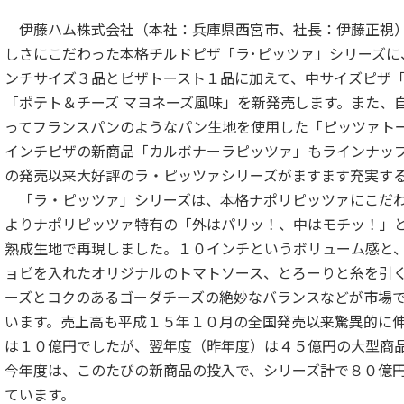
伊藤ハム株式会社（本社：兵庫県西宮市、社長：伊藤正視
しさにこだわった本格チルドピザ「ラ･ピッツァ」シリーズに
ンチサイズ３品とピザトースト１品に加えて、中サイズピザ
「ポテト＆チーズ マヨネーズ風味」を新発売します。また、
ってフランスパンのようなパン生地を使用した「ピッツァト
インチピザの新商品「カルボナーラピッツァ」もラインナッ
の発売以来大好評のラ・ピッツァシリーズがますます充実す
「ラ・ピッツァ」シリーズは、本格ナポリピッツァにこだ
よりナポリピッツァ特有の「外はパリッ！、中はモチッ！」
熟成生地で再現しました。１０インチというボリューム感と
ョビを入れたオリジナルのトマトソース、とろーりと糸を引
ーズとコクのあるゴーダチーズの絶妙なバランスなどが市場
います。売上高も平成１５年１０月の全国発売以来驚異的に
は１０億円でしたが、翌年度（昨年度）は４５億円の大型商
今年度は、このたびの新商品の投入で、シリーズ計で８０億
ています。