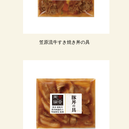
笠原流牛すき焼き丼の具