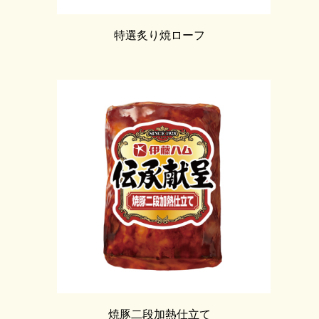
特選炙り焼ローフ
焼豚二段加熱仕立て