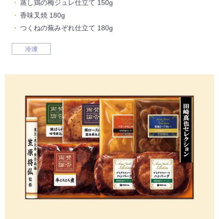
蒸し鶏の梅ジュレ仕立て 150g
香味叉焼 180g
つくねの蕪みぞれ仕立て 180g
冷凍