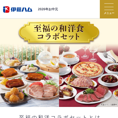
2026年お中元
メニュー
お中元トップ
商品紹介
伝承
伝承献呈
伝承の響
神戸
BISTRO STYLE
至福の和洋コラボセット
至福の和洋コラボセットとは