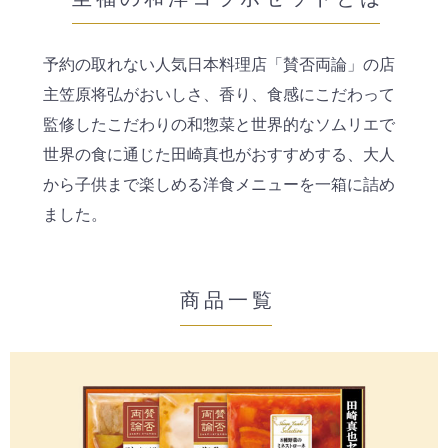
肉の匠 いとう
予約の取れない人気日本料理店「賛否両論」の店
「エココンパクト箱でお届け」セット
主笠原将弘がおいしさ、香り、食感にこだわって
至福の和洋コラボセット
監修したこだわりの和惣菜と世界的なソムリエで
世界の食に通じた田崎真也がおすすめする、大人
賛否両論シリーズ
から子供まで楽しめる洋食メニューを一箱に詰め
ました。
田崎真也セレクションシリーズ
Q&A
商品一覧
とじる