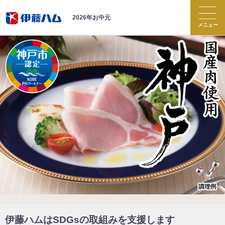
2026年お中元
メニュー
お中元トップ
商品紹介
伝承
伝承献呈
伝承の響
神戸
BISTRO STYLE
国産肉使用 神戸
伊藤ハムはSDGsの取組みを支援します