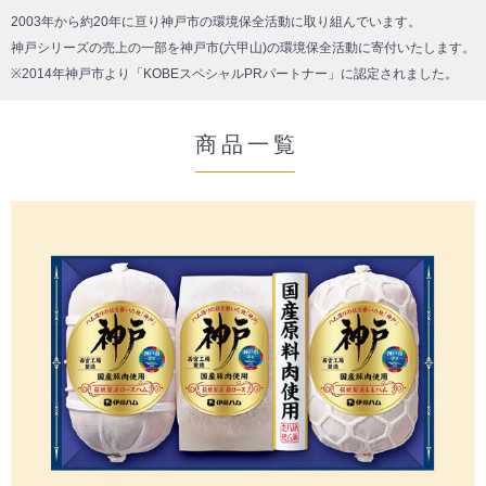
肉の匠 いとう
2003年から約20年に亘り神戸市の環境保全活動に取り組んでいます。
神戸シリーズの売上の一部を神戸市(六甲山)の環境保全活動に寄付いたします。
「エココンパクト箱でお届け」セット
※2014年神戸市より「KOBEスペシャルPRパートナー」に認定されました。
至福の和洋コラボセット
商品一覧
賛否両論シリーズ
田崎真也セレクションシリーズ
Q&A
とじる