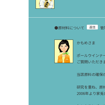
●
原材料について
管
かもめさま
ポールウインナ
ご質問いただき
当該原料の確保
研究を重ね、原
2006年より家