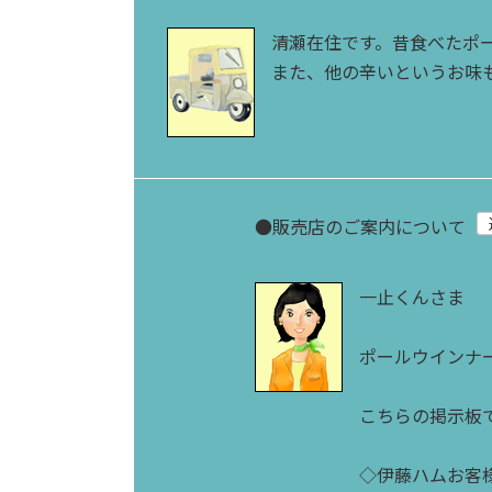
清瀬在住です。昔食べたポ
また、他の辛いというお味
●
販売店のご案内について
一止くんさま
ポールウインナ
こちらの掲示板
◇伊藤ハムお客