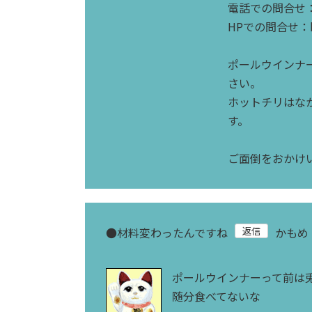
電話での問合せ：T
HPでの問合せ：https
ポールウインナ
さい。
ホットチリはな
す。
ご面倒をおかけ
●
材料変わったんですね
かもめ
ポールウインナーって前は
随分食べてないな