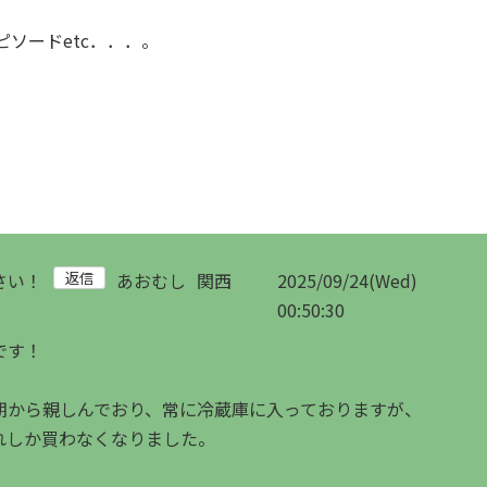
ソードetc．．．。
さい！
あおむし
関西
2025/09/24(Wed)
00:50:30
です！
期から親しんでおり、常に冷蔵庫に入っておりますが、
れしか買わなくなりました。