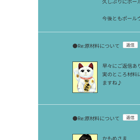
久しぶりにポー
今後ともポール
●
Re:原材料について
早々にご返信あ
実のところ材料
ますね♪
●
Re:原材料について
かもめさま