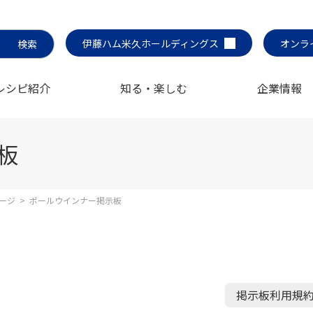
伊藤ハム米久ホールディングス
オンラ
レシピ紹介
知る・楽しむ
企業情報
板
ージ
>
ポールウインナー掲示板
掲示板利用規