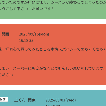
っていたのですが店頭に無く、シーズンが終わってしまったの
ようにして下さい！お願いです！
関西
2025/09/15(Mon)
16:18:33
味 好奇心で買ってみたところ本格スパイシーでめちゃくちゃ
。
しまい スーパーにも姿がなくとても寂しい思いをしています
ください
一止くん
関東
2025/09/03(Wed)