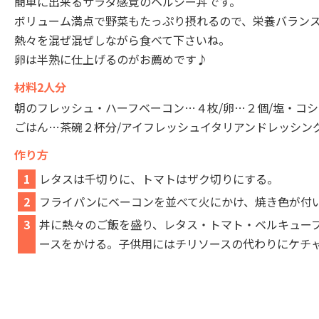
簡単に出来るサラダ感覚のヘルシー丼です。
ボリューム満点で野菜もたっぷり摂れるので、栄養バランスもバ
熱々を混ぜ混ぜしながら食べて下さいね。
卵は半熟に仕上げるのがお薦めです♪
材料2人分
朝のフレッシュ・ハーフベーコン…４枚/卵…２個/塩・コシ
ごはん…茶碗２杯分/アイフレッシュイタリアンドレッシン
作り方
1
レタスは千切りに、トマトはザク切りにする。
2
フライパンにベーコンを並べて火にかけ、焼き色が付
3
丼に熱々のご飯を盛り、レタス・トマト・ベルキュー
ースをかける。子供用にはチリソースの代わりにケチ