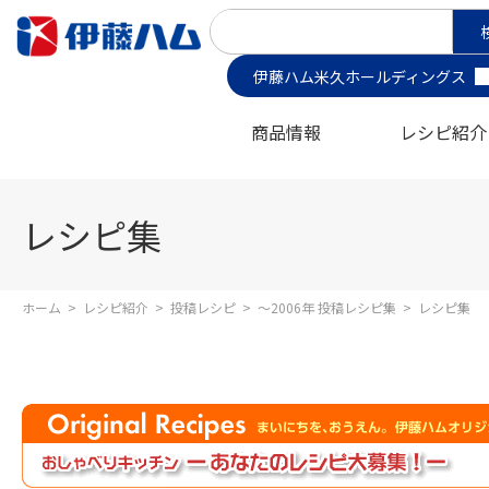
伊藤ハム米久ホールディングス
商品情報
レシピ紹介
レシピ集
ホーム
>
レシピ紹介
>
投稿レシピ
>
～2006年 投稿レシピ集
>
レシピ集