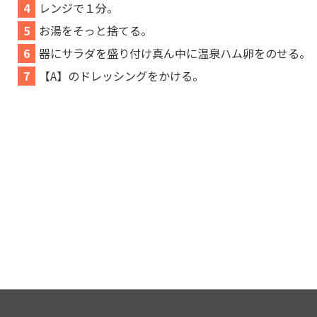
4
レンジで１分。
5
お湯をそっと捨てる。
6
器にサラダを盛り付け真ん中に温泉ハム卵をのせる。
7
【A】のドレッシングをかける。