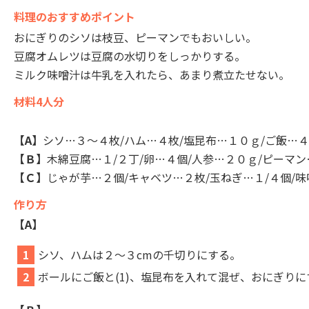
料理のおすすめポイント
おにぎりのシソは枝豆、ピーマンでもおいしい。
豆腐オムレツは豆腐の水切りをしっかりする。
ミルク味噌汁は牛乳を入れたら、あまり煮立たせない。
材料4人分
【A】
シソ…３～４枚/ハム…４枚/塩昆布…１０ｇ/ご飯…
【Ｂ】
木綿豆腐…１/２丁/卵…４個/人参…２０ｇ/ピーマン
【Ｃ】
じゃが芋…２個/キャベツ…２枚/玉ねぎ…１/４個/味噌
作り方
【A】
1
シソ、ハムは２～３cmの千切りにする。
2
ボールにご飯と(1)、塩昆布を入れて混ぜ、おにぎりに