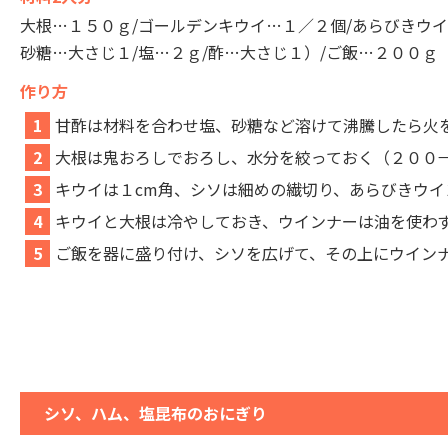
大根…１５０ｇ/ゴールデンキウイ…１／２個/あらびきウイ
砂糖…大さじ１/塩…２ｇ/酢…大さじ１）/ご飯…２００ｇ
作り方
1
甘酢は材料を合わせ塩、砂糖など溶けて沸騰したら火
2
大根は鬼おろしでおろし、水分を絞っておく（２００
3
キウイは１cm角、シソは細めの繊切り、あらびきウ
4
キウイと大根は冷やしておき、ウインナーは油を使わ
5
ご飯を器に盛り付け、シソを広げて、その上にウイン
シソ、ハム、塩昆布のおにぎり