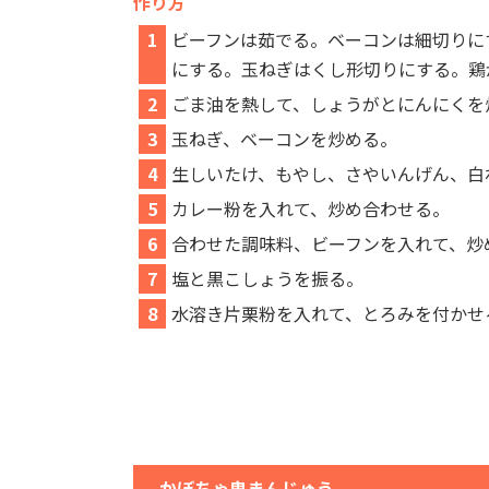
作り方
1
ビーフンは茹でる。ベーコンは細切りに
にする。玉ねぎはくし形切りにする。鶏
2
ごま油を熱して、しょうがとにんにくを
3
玉ねぎ、ベーコンを炒める。
4
生しいたけ、もやし、さやいんげん、白
5
カレー粉を入れて、炒め合わせる。
6
合わせた調味料、ビーフンを入れて、炒
7
塩と黒こしょうを振る。
8
水溶き片栗粉を入れて、とろみを付かせ
かぼちゃ鬼まんじゅう