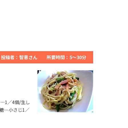
投稿者：智恵さん 所要時間：5～30分
…1／4個/生し
砂糖…小さじ1／