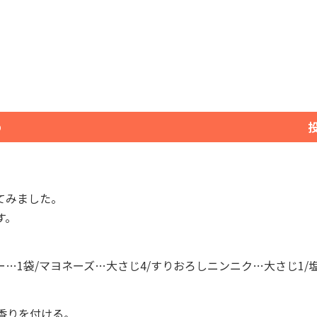
め
てみました。
す。
ー…1袋/マヨネーズ…大さじ4/すりおろしニンニク…大さじ1/
香りを付ける。