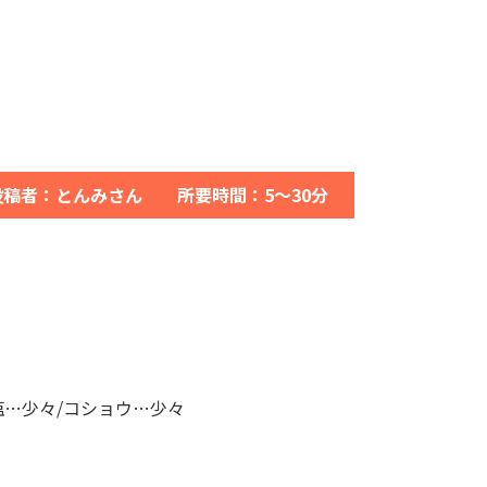
投稿者：とんみさん 所要時間：5～30分
塩…少々/コショウ…少々