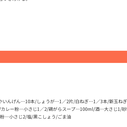
やいんげん…10本/しょうが…1／2片/白ねぎ…1／3本/新玉ねぎ
/カレー粉…小さじ1／2/鶏がらスープ…100ml/酒…大さじ1/
粉…小さじ2/塩/黒こしょう/ごま油