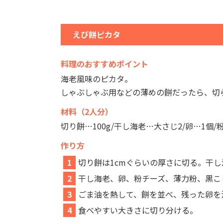
えび餅ピカタ
料理のおすすめポイント
海老風味のピカタ。
しゃぶしゃぶ用などの薄めの餅だったら、切
材料（2人分）
切り餅…100g/干し海老…大さじ2/卵…1個
作り方
1
切り餅は1cmぐらいの厚さに切る。干
2
干し海老、卵、粉チーズ、薄力粉、黒こ
3
ごま油を熱して、餅を並べ、残った卵を
4
食べやすい大きさに切り分ける。