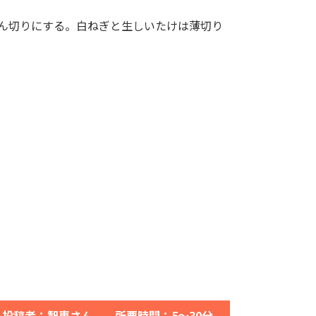
ん切りにする。白ねぎと生しいたけは薄切り
投稿者：智恵さん 所要時間：5～30分