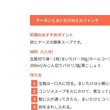
サーモンとまいたけのミルファンテ
料理のおすすめポイント
卵とチーズの簡単スープです。
材料（1人分）
生鮭切り身…1枚/まいたけ…30g/ホールコー
200ml/みじん切りパセリ/塩/黒こしょう
作り方
1
生鮭は一口大に切る。まいたけは小房に
2
コンソメスープを火にかけて、煮立って
3
鮭に火が通ってきたら、まいたけとコー
4
卵をまわし入れる。