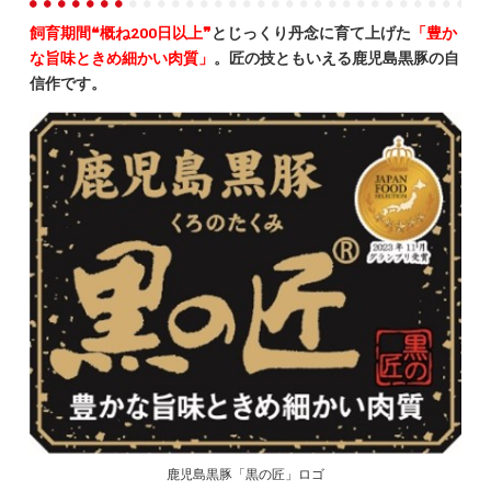
飼育期間❝概ね200日以上❞
とじっくり丹念に育て上げた
「豊か
な旨味ときめ細かい肉質」
。匠の技ともいえる鹿児島黒豚の自
信作です。
鹿児島黒豚「黒の匠」ロゴ