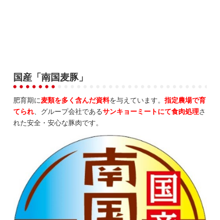
国産「南国麦豚」
肥育期に
麦類を多く含んだ資料
を与えています。
指定農場で育
てられ
、グループ会社である
サンキョーミートにて食肉処理
さ
れた安全・安心な豚肉です。