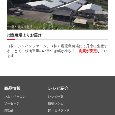
指定農場よりお届け
（株）ジャパンファーム、（株）鹿児島農場にて丹念に生産す
ることで、枝肉重量のバラつき幅が小さく、
肉質が安定
してい
ます。
商品情報
レシピ紹介
ハム・ベーコン
レシピ一覧
ソーセージ
投稿レシピ
調理品
飾り切りランド