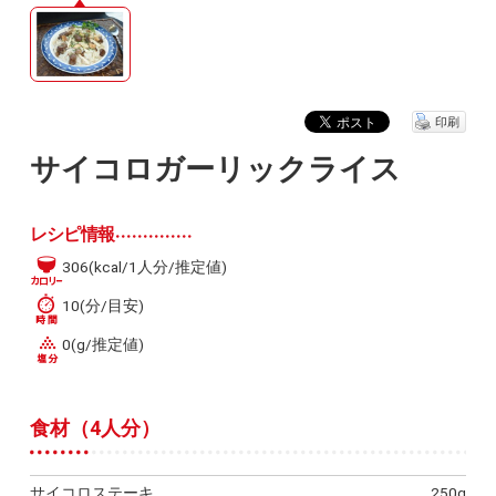
印刷
サイコロガーリックライス
レシピ情報
306(kcal/1人分/推定値)
10(分/目安)
0(g/推定値)
食材（4人分）
サイコロステーキ
250g