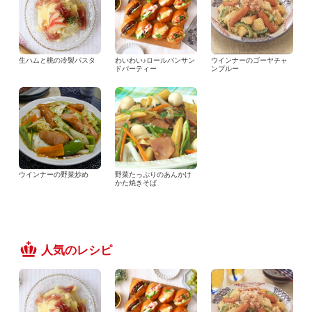
生ハムと桃の冷製パスタ
わいわい♪ロールパンサン
ウインナーのゴーヤチャ
ドパーティー
ンプルー
ウインナーの野菜炒め
野菜たっぷりのあんかけ
かた焼きそば
人気のレシピ