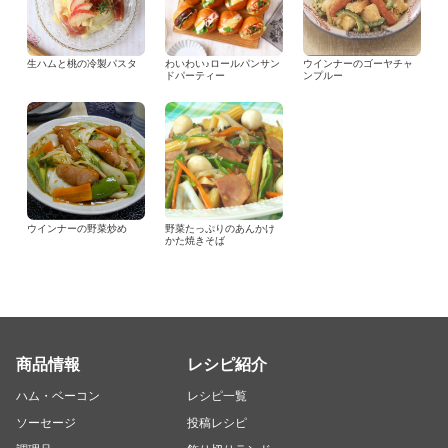
生ハムと桃の冷製パスタ
わいわい♪ロールパンサン
ウインナーのゴーヤチャ
ドパーティー
ンプルー
ウインナーの野菜炒め
野菜たっぷりのあんかけ
かた焼きそば
商品情報
レシピ紹介
ハム・ベーコン
レシピ一覧
ソーセージ
投稿レシピ