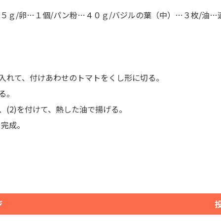
５ｇ/卵…１個/パン粉…４０ｇ/バジルの葉（中）…３枚/油…
入れて、付けあわせのトマトをくし形に切る。
る。
(2)を付けて、熱した油で揚げる。
て完成。
ジ