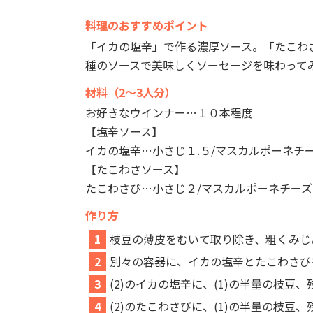
料理のおすすめポイント
「イカの塩辛」で作る濃厚ソース。「たこわ
種のソースで美味しくソーセージを味わって
材料（2～3人分）
お好きなウインナー…１０本程度
【塩辛ソース】
イカの塩辛…小さじ１.５/マスカルポーネチ
【たこわさソース】
たこわさび…小さじ２/マスカルポーネチーズ
作り方
1
枝豆の薄皮をむいて取り除き、粗くみじ
2
別々の容器に、イカの塩辛とたこわさび
3
(2)のイカの塩辛に、(1)の半量の枝
4
(2)のたこわさびに、(1)の半量の枝