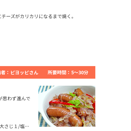
にチーズがカリカリになるまで焼く。
稿者：ピヨッピさん 所要時間：5～30分
が思わず進んで
大さじ１/塩…