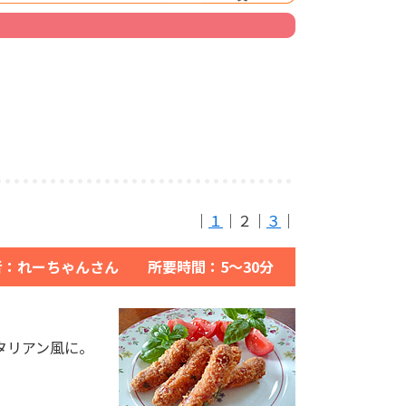
｜
１
｜２｜
３
｜
者：れーちゃんさん 所要時間：5～30分
タリアン風に。