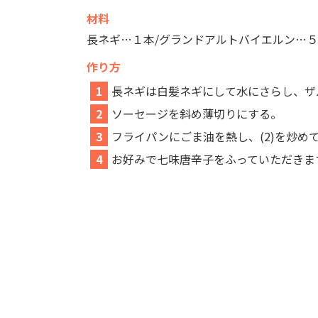
材料
長ネギ…１本/グランドアルトバイエルン…５
作り方
1
長ネギは白髪ネギにして水にさらし、ザ
2
ソーセージを斜め薄切りにする。
3
フライパンにごま油を熱し、(2)を炒め
4
お好みで七味唐辛子をふっていただきま