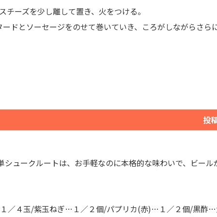
スチーズを少し離して置き、火をつける。
タードとソーセージをのせて巻いていき、ころがしながらさら
投
単シュークルートは、お手軽なのに本格的な味わいで、ビール
／４玉/紫玉ねぎ…１／２個/パプリカ(赤)…１／２個/黒酢…