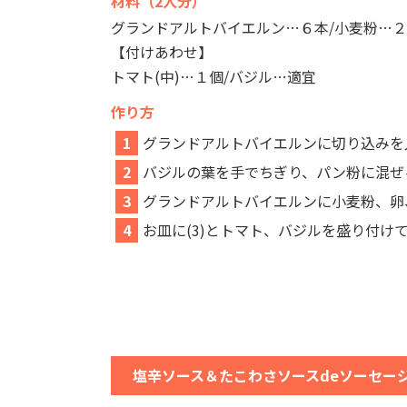
材料（2人分）
グランドアルトバイエルン…６本/小麦粉…２
【付けあわせ】
トマト(中)…１個/バジル…適宜
作り方
1
グランドアルトバイエルンに切り込みを
2
バジルの葉を手でちぎり、パン粉に混ぜ
3
グランドアルトバイエルンに小麦粉、卵、
4
お皿に(3)とトマト、バジルを盛り付け
塩辛ソース＆たこわさソースdeソーセー