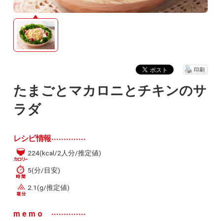
印刷
たまごとマカロニとチキンのサ
ラダ
レシピ情報
224(kcal/2人分/推定値)
5(分/目安)
2.1(g/推定値)
memo