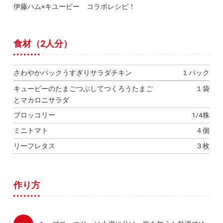
伊藤ハム×キユーピー コラボレシピ！
食材（2人分）
さわやかパックうすぎりサラダチキン
１パック
キューピーのたまごつぶしてつくろうたまご
１袋
とマカロニサラダ
ブロッコリー
1/4株
ミニトマト
４個
リーフレタス
３枚
作り方