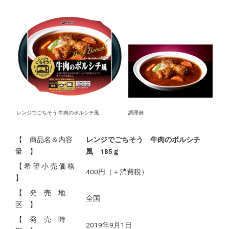
レンジでごちそう 牛肉のボルシチ風
調理例
【 商品名＆内容
レンジでごちそう 牛肉のボルシチ
量 】
風 185ｇ
【 希 望 小 売 価 格
400円（＋消費税）
】
【 発 売 地
全国
区 】
【 発 売 時
2019年9月1日