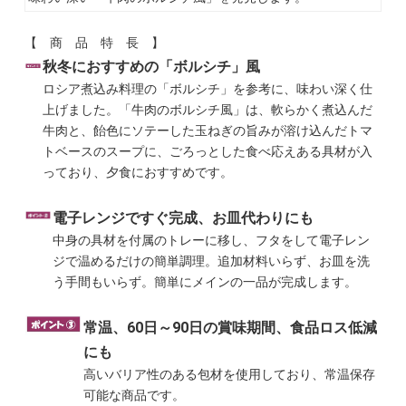
【 商 品 特 長 】
秋冬におすすめの「ボルシチ」風
ロシア煮込み料理の「ボルシチ」を参考に、味わい深く仕
上げました。「牛肉のボルシチ風」は、軟らかく煮込んだ
牛肉と、飴色にソテーした玉ねぎの旨みが溶け込んだトマ
トベースのスープに、ごろっとした食べ応えある具材が入
っており、夕食におすすめです。
電子レンジですぐ完成、お皿代わりにも
中身の具材を付属のトレーに移し、フタをして電子レン
ジで温めるだけの簡単調理。追加材料いらず、お皿を洗
う手間もいらず。簡単にメインの一品が完成します。
常温、60日～90日の賞味期間、食品ロス低減
にも
高いバリア性のある包材を使用しており、常温保存
可能な商品です。