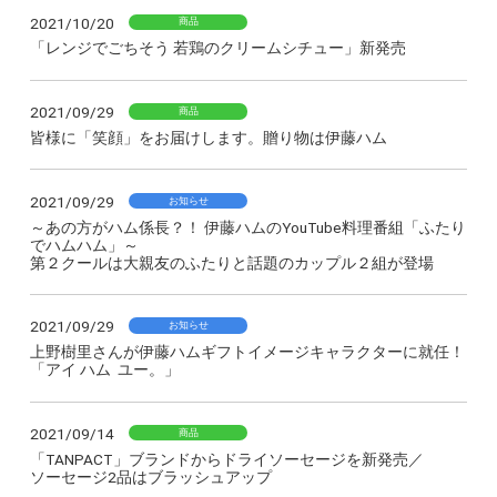
2021/10/20
商品
「レンジでごちそう 若鶏のクリームシチュー」新発売
2021/09/29
商品
皆様に「笑顔」をお届けします。贈り物は伊藤ハム
2021/09/29
お知らせ
～あの方がハム係長？！ 伊藤ハムのYouTube料理番組「ふたり
でハムハム」～
第２クールは大親友のふたりと話題のカップル２組が登場
2021/09/29
お知らせ
上野樹里さんが伊藤ハムギフトイメージキャラクターに就任！
「アイ ハム ユー。」
2021/09/14
商品
「TANPACT」ブランドからドライソーセージを新発売／
ソーセージ2品はブラッシュアップ