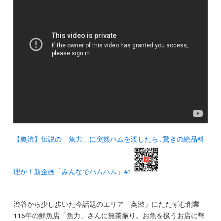
【奥渋】伝説の「魚力」に突然ハムを渡したら…驚きの絶品料
理が！新企画「みんなでハムハム」#1
渋谷から少し歩いた今話題のエリア「奥渋」にたたずむ創業
116年の鮮魚店「魚力」さんに無茶振り。お魚を扱うお店に幣