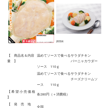
調理例
【 商品名＆内容
温めてソースで食べるサラダチキン
量 】
バーニャカウダー
ソース 110ｇ
温めてソースで食べるサラダチキン
チーズクリームソ
ース 110ｇ
【 希 望 小 売 価 格
各280円（＋消費税）
】
【 発 売 地
全国