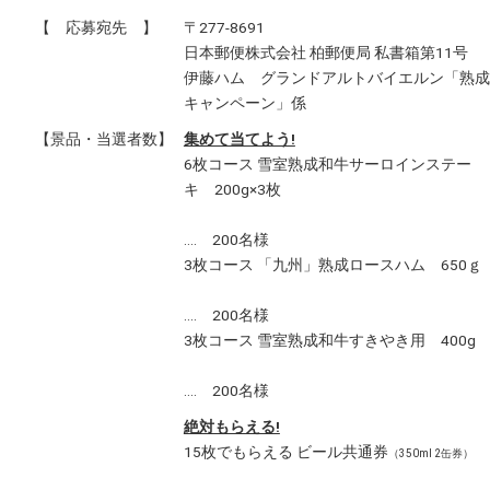
【 応募宛先 】
〒277-8691
日本郵便株式会社 柏郵便局 私書箱第11号
伊藤ハム グランドアルトバイエルン「熟成
キャンペーン」係
【景品・当選者数】
集めて当てよう!
6枚コース 雪室熟成和牛サーロインステー
キ 200g×3枚
‥‥ 200名様
3枚コース 「九州」熟成ロースハム 650ｇ
‥‥ 200名様
3枚コース 雪室熟成和牛すきやき用 400g
‥‥ 200名様
絶対もらえる!
15枚でもらえる ビール共通券
（350ml 2缶券）