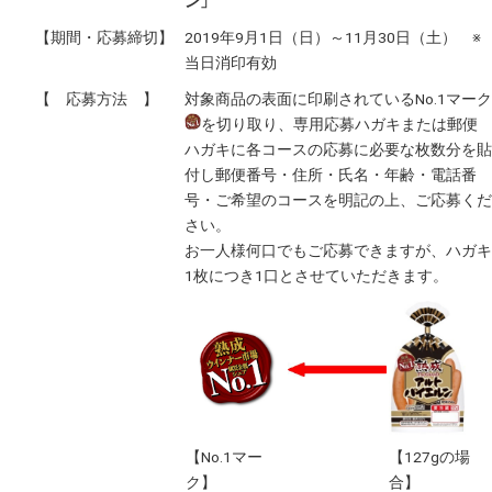
ン」
【期間・応募締切】
2019年9月1日（日）～11月30日（土） ※
当日消印有効
【 応募方法 】
対象商品の表面に印刷されているNo.1マーク
を切り取り、専用応募ハガキまたは郵便
ハガキに各コースの応募に必要な枚数分を貼
付し郵便番号・住所・氏名・年齢・電話番
号・ご希望のコースを明記の上、ご応募くだ
さい。
お一人様何口でもご応募できますが、ハガキ
1枚につき1口とさせていただきます。
【No.1マー
【127gの場
ク】
合】