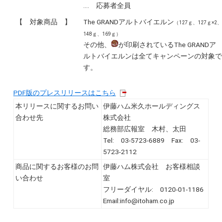
‥‥ 応募者全員
【 対象商品 】
The GRANDアルトバイエルン
（127ｇ、127ｇ×2、
148ｇ、169ｇ）
その他、
が印刷されているThe GRANDア
ルトバイエルンは全てキャンペーンの対象で
す。
PDF版のプレスリリースはこちら
本リリースに関するお問い
伊藤ハム米久ホールディングス
合わせ先
株式会社
総務部広報室 木村、太田
Tel: 03-5723-6889 Fax: 03-
5723-2112
商品に関するお客様のお問
伊藤ハム株式会社 お客様相談
い合わせ
室
フリーダイヤル: 0120-01-1186
Email:info@itoham.co.jp