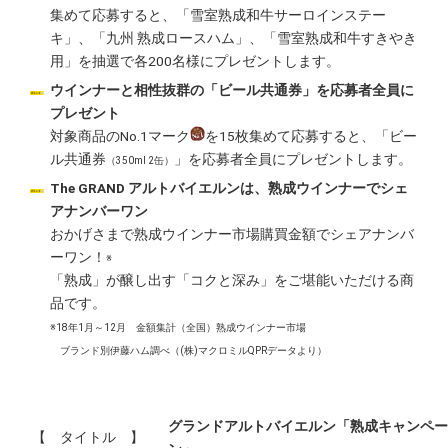
集めて応募すると、「雪室熟成和牛サーロインステー
キ」、「九州 熟成ロースハム」、「雪室熟成和牛すきやき
用」を抽選で各200名様にプレゼントします。
ウインナーと相性抜群の「ビール共通券」を応募者全員に
プレゼント
対象商品のNo.1マーク
を15枚集めて応募すると、「ビー
ル共通券
」を応募者全員にプレゼントします。
（350ml 2缶）
The GRAND アルトバイエルンは、熟成ウインナーでシェ
アナンバーワン
おかげさまで熟成ウインナー市場購買金額でシェアナンバ
ーワン！
※
「熟成」が醸し出す「コクと深み」をご堪能いただける商
品です。
※18年1月～12月 金額集計（全国）熟成ウインナー市場
ブランド別伊藤ハム調べ（(株)マクロミルQPRデータより）
グランドアルトバイエルン「熟成キャンペー
【 タイトル 】