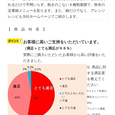
れるだけで手間いらず。飽きのこない６種類展開で、秋冬の
定番鍋メニューを彩ります。また、鍋だけでなく、アレンジ
レシピも当社ホームページでご紹介します。
【 商 品 特 長 】
お客様に高いご支持をいただいています。
（満足＋とても満足が９８％）
実際にご購入いただいたお客様から高い評価をいた
だきました。
Q : 商品に対
する満足度
を教えてく
ださい
※２０１７年度の
弊社キャンペーン
内の
アンケート調査
Ｎ＝35,823