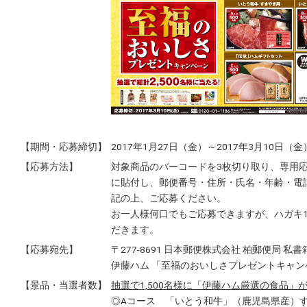
【期間・応募締切】
2017年1月27日（金）～2017年3月10日（
【応募方法】
対象商品のバーコードを3枚切り取り、専用
に貼付し、郵便番号・住所・氏名・年齢・電
記の上、ご応募ください。
お一人様何口でもご応募できますが、ハガキ
だきます。
【応募宛先】
〒277-8691 日本郵便株式会社 柏郵便局 私書
伊藤ハム 「至福のおいしさプレゼントキャン
【景品・当選者数】
抽選で1,500名様に「伊藤ハム厳選の食品」
◎Aコース 「いとう和牛」（鹿児島県産）