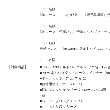
‥‥500名様
◎Bコース 「いとう和牛」（鹿児島県産）
‥‥500名様
◎Cコース 伊藤ハム「伝承」ハムギフトセ
‥‥500名様
Ｗチャンス The GRAND アルトバイエルン12
‥
1,000名様
【対象商品】
■The GRANDアルトバイエルン（127g、127ｇ
■PRIMEあらびきグルメポークウインナー（90g
■ポークビッツ（71g、71g×2）
■お徳用ウインナー（460g）
■朝のフレッシュ シリーズ（ロースハム3連・
4連）
■ベーコンブロック（315g）
■元祖あぶり焼 シリーズ