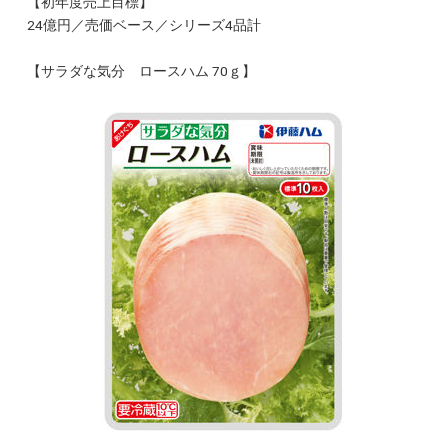
【初年度売上目標】
24億円／売価ベース／シリーズ4品計
【サラダな気分 ロースハム 70ｇ】