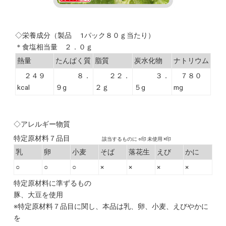
◇栄養成分（製品 1パック８０ｇ当たり）
＊食塩相当量 ２．０ｇ
熱量
たんぱく質
脂質
炭水化物
ナトリウム
２４９
８．
２２．
３．
７８０
kcal
９g
２ｇ
５g
mg
◇アレルギー物質
特定原材料７品目
該当するものに ○印 未使用 ×印
乳
卵
小麦
そば
落花生
えび
かに
○
○
○
×
×
×
×
特定原材料に準ずるもの
豚、大豆を使用
※特定原材料７品目に関し、本品は乳、卵、小麦、えびやかに
を