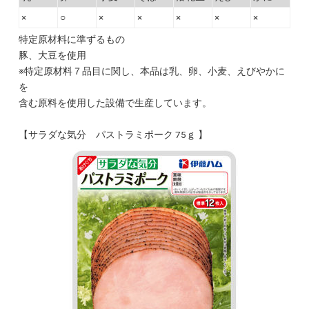
×
○
×
×
×
×
×
特定原材料に準ずるもの
豚、大豆を使用
※特定原材料７品目に関し、本品は乳、卵、小麦、えびやかに
を
含む原料を使用した設備で生産しています。
【サラダな気分 パストラミポーク 75ｇ 】