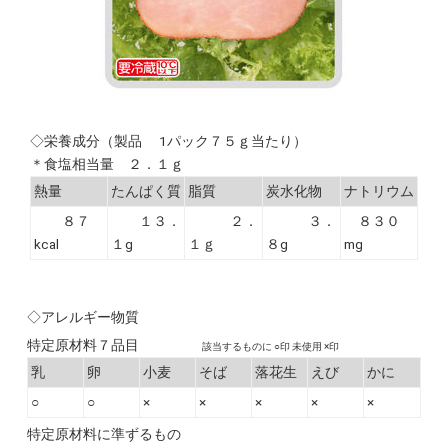
◇栄養成分（製品 1パック７５ｇ当たり）
＊食塩相当量 ２．１ｇ
熱量
たんぱく質
脂質
炭水化物
ナトリウム
８７
１３．
２．
３．
８３０
kcal
１g
１ｇ
８g
mg
◇アレルギー物質
特定原材料７品目
該当するものに ○印 未使用 ×印
乳
卵
小麦
そば
落花生
えび
かに
○
○
×
×
×
×
×
特定原材料に準ずるもの