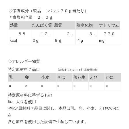
◇栄養成分（製品 1パック７０ｇ当たり）
＊食塩相当量 ２．０ｇ
熱量
たんぱく質
脂質
炭水化物
ナトリウム
８８
１２．
２．
３．
７７０
kcal
０g
９ｇ
４g
mg
◇アレルギー物質
特定原材料７品目
該当するものに ○印 未使用 ×印
乳
卵
小麦
そば
落花生
えび
かに
×
○
×
×
×
×
×
特定原材料に準ずるもの
豚、大豆を使用
※特定原材料７品目に関し、本品は乳、卵、小麦、えびやかに
を
含む原料を使用した設備で生産しています。