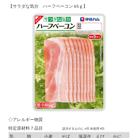
【サラダな気分 ハーフベーコン 65ｇ】
◇アレルギー物質
特定原材料７品目
該当するものに ○印 未使用 ×印
乳
卵
小麦
そば
落花生
えび
かに