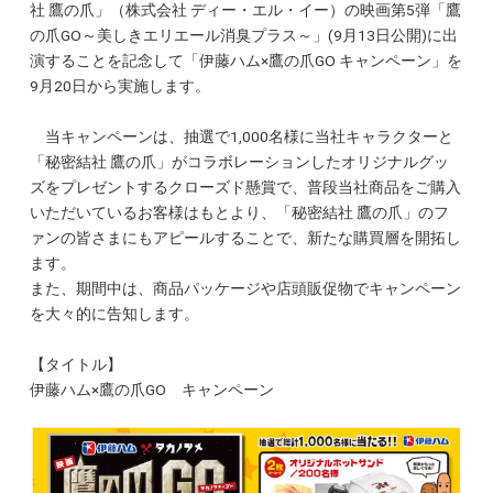
社 鷹の爪」（株式会社 ディー・エル・イー）の映画第5弾「鷹
の爪GO～美しきエリエール消臭プラス～」(9月13日公開)に出
演することを記念して「伊藤ハム×鷹の爪GO キャンペーン」を
9月20日から実施します。
当キャンペーンは、抽選で1,000名様に当社キャラクターと
「秘密結社 鷹の爪」がコラボレーションしたオリジナルグッ
ズをプレゼントするクローズド懸賞で、普段当社商品をご購入
いただいているお客様はもとより、「秘密結社 鷹の爪」のフ
ァンの皆さまにもアピールすることで、新たな購買層を開拓し
ます。
また、期間中は、商品パッケージや店頭販促物でキャンペーン
を大々的に告知します。
【タイトル】
伊藤ハム×鷹の爪GO キャンペーン