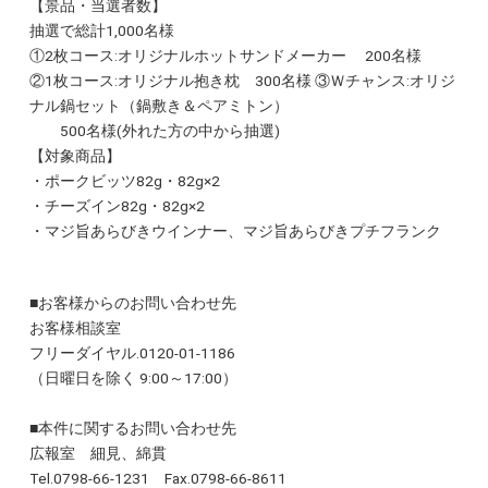
【景品・当選者数】
抽選で総計1,000名様
①2枚コース:オリジナルホットサンドメーカー 200名様
②1枚コース:オリジナル抱き枕 300名様 ③Ｗチャンス:オリジ
ナル鍋セット（鍋敷き＆ペアミトン）
500名様(外れた方の中から抽選)
【対象商品】
・ポークビッツ82g・82g×2
・チーズイン82g・82g×2
・マジ旨あらびきウインナー、マジ旨あらびきプチフランク
■お客様からのお問い合わせ先
お客様相談室
フリーダイヤル.0120-01-1186
（日曜日を除く 9:00～17:00）
■本件に関するお問い合わせ先
広報室 細見、綿貫
Tel.0798-66-1231 Fax.0798-66-8611