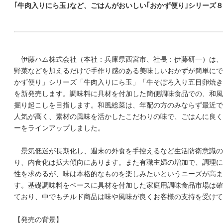
｢牛肉入りにら玉｣など、ごはんがおいしい｢おかず便り｣シリーズ
伊藤ハム株式会社（本社：兵庫県西宮市、社長：伊藤研一）は、
野菜などを加えるだけで手作り感のある美味しいおかずが簡単にで
かず便り」シリーズ「牛肉入りにら玉」「牛そぼろ入り五目卵焼き
を新発売します。調味料に具材を付加した簡便調味食品での、和風
掘り起こしを目指します。和風総菜は、年配の方のみならず最近で
人気が高く、素材の風味を活かしたこだわりの味で、ごはんに良く
ーをラインアップしました。
景気低迷が長期化し、週末の外食を手控えるなど生活防衛意識の
り、内食化は拡大傾向にあります。また有職主婦の増加で、調理に
性を求めるが、味は本格的なものを楽しみたいというニーズが高ま
す。基礎調味料をベースに具材を付加した家庭用調味食品市場は確
ており、中でもチルド商品は味や風味が良くお客様の支持を受けて
【発売の背景】