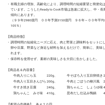
・
有職主婦の増加、高齢化により、調理時間の短縮要望と簡便化
ています。こうしたReady to Cook市場は急速に拡大し、中・
傾向にあります。
（９９年2980億円 ００年予測3150億円 ９６年～００年平
105％）
【商品特徴】
・
調理時間の短縮化ニーズに応え、肉と野菜と調味料をセットに
卵や豆腐、野菜など身近な材料を加えるだけで、簡単に、美味
れます。
・
保存料を使用せず、素材の美味しさを大切に生かしました。
【商品名＆内容量】
牛肉入りにら玉
220g、
牛そぼろ入り五目卵焼き
牛肉入り五目きんぴら
200g、
牛肉とごぼうの柳川風
牛すき焼き豆腐
240g、
鶏ちゃんこ しょうゆ味
鶏ちゃんこ みそ味
410g、
昆布だし仕込み鴨鍋
【希望小売価格】
各４２０円