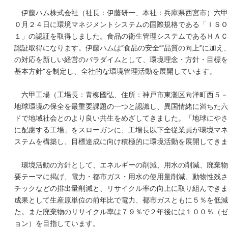
伊藤ハム株式会社（社長：伊藤研一、本社：兵庫県西宮市）六甲
０月２４日に環境マネジメントシステムの国際規格である「ＩＳＯ
１」の認証を取得しました。食品の衛生管理システムであるＨＡＣ
認証取得になります。伊藤ハムは“食品の安全”“品質の向上”に加え
の対応を新しい経営のパラダイムとして、環境理念・方針・目標を
基本方針”を制定し、全社的な環境管理活動を展開しています。
六甲工場（工場長：青柳國弘、住所：神戸市東灘区向洋町西５－
地球環境の保全を最重要課題の一つと認識し、異国情緒に満ちた六
ドで地域社会とのより良い共生をめざしてきました。「地球にやさ
に配慮する工場」をスローガンに、工場長以下全従業員が環境マネ
ステムを構築し、目標達成に向け積極的に環境活動を展開してきま
環境活動の方針として、エネルギーの削減、用水の削減、廃棄物
要テーマに掲げ、電力・都市ガス・用水の使用量削減、動物性残さ
チックなどの排出量削減と、リサイクル率の向上に取り組んできま
成果として生産原単位の前年比で電力、都市ガスともに５％を低減
た。また廃棄物のリサイクル率は７９％で２年後には１００％（ゼ
ョン）を目指しています。