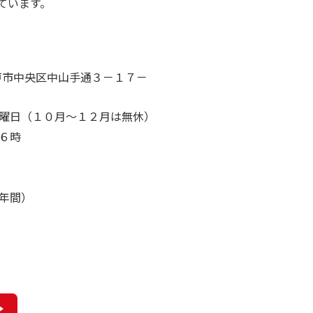
ています。
 神戸市中央区中山手通３－１７－
曜日（１０月～１２月は無休）
６時
年間）