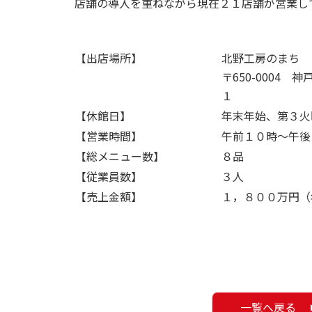
店舗の導入を重ねながら現在２１店舗が営業し
【出店場所】
北野工房のまち
〒650-0004
１
【休館日】
年末年始、第３火
【営業時間】
午前１０時～午後
【総メニュー数】
８品
【従業員数】
３人
【売上金額】
１，８００万円（
一覧へ戻る