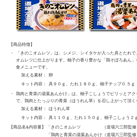
【商品特徴】
・
「きのこオムレツ」は、シメジ、シイタケが入った具とたれで
オムレツに仕上がります。柚子の香り豊かな「鶏そぼろあん」
食メニューです。
加える素材：
卵
キット内容：
具９０ｇ、たれ１８０ｇ、柚子チップ０.５ｇ
・
鶏肉と青菜の湯葉あんかけ」は、柚子こしょうでピリッとアク
で、鶏肉とたっぷりの青菜（ほうれん草）を召し上がって頂く
加える素材：
ほうれん草
キット内容：
具１１０ｇ、たれ１５０ｇ、柚子こしょう２
【商品名&内容量】
「きのこオムレツ （道場六三郎監修
「鶏肉と青菜の湯葉あんかけ（道場六三郎監修