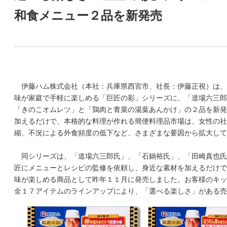
和食メニュー２品を新発売
伊藤ハム株式会社（本社：兵庫県西宮市、社長：伊藤正視）は、
味が家庭で手軽に楽しめる「巨匠の彩」シリーズに、「道場六三郎
「きのこオムレツ」と「鶏肉と青菜の湯葉あんかけ」の２品を新発
加えるだけで、本格的な料理が作れる簡便料理品市場は、女性の社
縮、不況による外食頻度の低下など、さまざまな要因から拡大して
同シリーズは、「道場六三郎氏」、「石鍋裕氏」、「田崎真也氏
匠にメニューとレシピの監修を依頼し、身近な素材を加えるだけで
味が楽しめる商品として昨年１１月に発売しました。お客様のキッ
全１７アイテムのラインアップにより、「選べる楽しさ」がある売