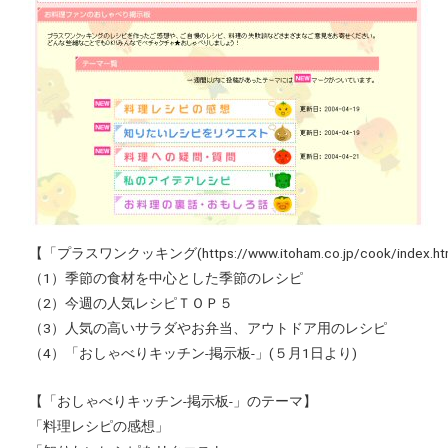
【「プラスワンクッキング(https://www.itoham.co.jp/cook/inde
（1）季節の食材を中心とした季節のレシピ
（2）今週の人気レシピＴＯＰ５
（3）人気の高いサラダやお弁当、アウトドア用のレシピ
（4）「おしゃべりキッチン‐掲示板‐」(５月1日より)
【「おしゃべりキッチン‐掲示板‐」のテーマ】
「料理レシピの感想」