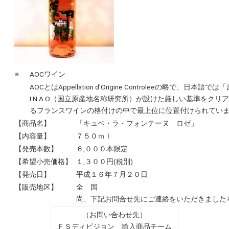
※
AOCワイン
AOCとはAppellation d'Origine Controle
I.N.A.O（国立原産地名称研究所）が設けた厳しい基準を
るフランスワインの格付けの中で最上位に位置付けられてい
【商品名】
「キュベ・ラ・フォンテーヌ ロゼ」
【内容量】
７５０ｍｌ
【発売本数】
６,０００本限定
【希望小売価格】
１,３００円(税別)
【発売日】
平成１６年７月２０日
【販売地区】
全 国
尚、下記お問合せ先にご連絡をいただきました
（お問い合わせ先）
ＦＳディビジョン 輸入商品チーム