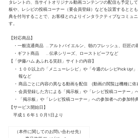
タレントの、当サイトオリジナル動画コンテンツの配信も予定して
板や、レシピの投稿コーナー（要会員登録）などを設置するととも
典を付与することで、お客様とのよりインタラクティブなコミュニ
す。
【対応商品】
・一般流通商品
…
アルトバイエルン、朝のフレッシュ、巨匠の
・ギフト商品
…
伝承シリーズ、ローストビーフなど
【「伊藤ハム あふれる笑顔」サイトの内容】
・
１００以上の「メニューレシピ」や「今週のレシピPick Up
報など
・
商品ごとに内容の異なる動画を配信 (動画の閲覧は機種に依
・
会員登録した方による「掲示板」や「レシピ投稿コーナー」
・
「掲示板」や「レシピ投稿コーナー」への参加者への参加特
【サービス開始日】
平成１６年１０月1日より
（本件に関してのお問い合わせ先）