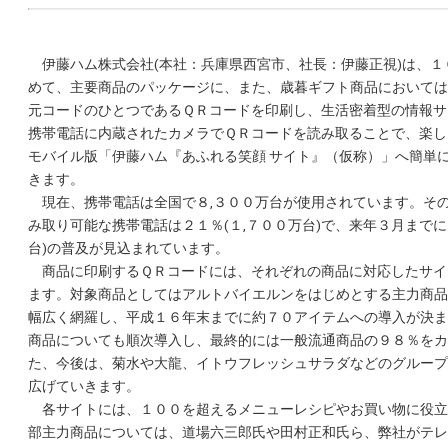
伊藤ハム株式会社(本社：兵庫県西宮市、社長：伊藤正視)は、１
めて、主要商品のパッケージに、また、歳暮ギフト商品においては
元コードのひとつであるＱＲコードを印刷し、生活密着型の情報サ
携帯電話に内蔵されたカメラでＱＲコードを読み取ることで、楽し
モバイル版「伊藤ハム『あふれる笑顔 サイト』（仮称）」へ簡単
きます。
現在、携帯電話は全国で８,３００万台が使用されています。そ
み取り可能な携帯電話は２１％(１,７００万台)で、来年３月までに
台)の普及が見込まれています。
商品に印刷するＱＲコードには、それぞれの商品に対応したサイ
ます。対象商品としてはアルトバイエルンをはじめとする主力商品
幅広く網羅し、平成１６年末までに約７０アイテムへの導入が決ま
商品についても順次導入し、最終的には一般流通商品の９８％をカ
た、今後は、菊水や大龍、イトウフレッシュサラダなどのグループ
広げていきます。
各サイトには、１００を超えるメニューレシピやお買い物に役立
部主力商品については、道場六三郎氏や田村正和氏ら、弊社がテレ