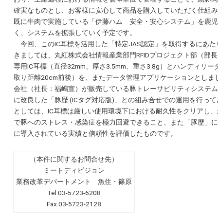
確実なものとし、お客様に安心して商品を購入していただく仕組み
既に牛肉で実施している「伊藤ハム 安全・安心システム」を鹿児
く、システムを拡張していく予定です。
今回、このIC耳標を活用した「特定JAS認定」を取得するにあたり
きましては、丸紅株式会社情報産業部門RFIDプロジェクト部（部
専用IC耳標（直径32mm、厚さ3.5mm、重さ3.8g）とハンディリー
取り距離20cm前後）を、またデータ管理アプリケーションとしま
会社（社長：福嶋宣）が販売している豚トレーサビリティシステム
に改良した「豚歴 (ICタグ対応版)」との組み合せでの運用を行っ
としては、IC耳標は厳しい使用環境下における耐久性をクリアし
で豚へのストレス・感染症を極力回避できること、また「豚歴」に
に導入されている実績と信頼性を評価したものです。
（本件に関するお問合せ先）
ミートディビジョン
業務改革デパートメント 魚住・篠原
Tel.03-5723-6208
Fax.03-5723-2128