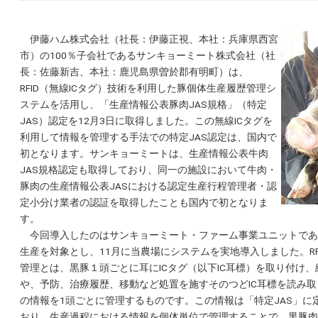
伊藤ハム株式会社（社長：伊藤正視、本社：兵庫県西宮
市）の100％子会社であるサンキョーミート株式会社（社
長：佐藤新吉、本社：鹿児島県曽於郡有明町）は、
RFID（無線ICタグ）技術を利用した豚個体生産履歴管理シ
ステムを活用し、「生産情報公表豚肉JAS規格」（特定
JAS）認定を12月3日に取得しました。この無線ICタグを
利用して情報を管理する手法での特定JAS認定は、国内で
初となります。サンキョーミートは、生産情報公表牛肉
JAS規格認定も取得しており、同一の施設において牛肉・
豚肉の生産情報公表JASにおける認定生産行程管理者・認
定小分け業者の認証を取得したことも国内で初となりま
す。
今回導入したのはサンキョーミート・ファーム事業ユニットであ
生産を対象とし、11月に当農場にシステムを実地導入しました。RF
管理とは、黒豚１頭ごとに耳にICタグ（以下IC耳標）を取り付け
や、予防、治療履歴、移動など処置を施すそのつどIC耳標を読み
の情報を1頭ごとに管理するものです。この情報は「特定JAS」に
おり、生産過程における情報を個体単位で管理することで、黒豚肉