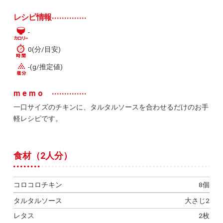
レシピ情報
-
0(分/目安)
-(g/推定値)
memo
一口サイズのチキンに、タルタルソースを合わせるだけのお手
軽レシピです。
食材（2人分）
コロコロチキン
8個
タルタルソース
大さじ2
レタス
2枚