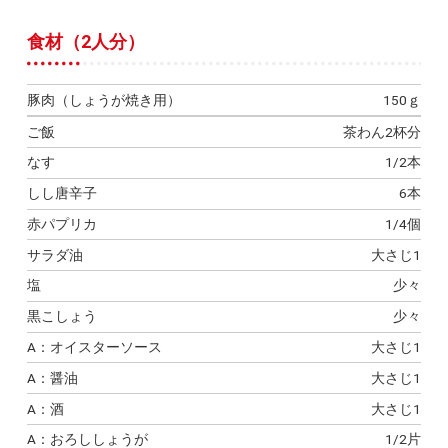
食材（2人分）
豚肉（しょうが焼き用）
150ｇ
ご飯
茶わん2杯分
なす
1/2本
しし唐辛子
6本
赤パプリカ
1/4個
サラダ油
大さじ1
塩
少々
黒こしょう
少々
A：オイスターソース
大さじ1
A：醤油
大さじ1
A：酒
大さじ1
A：おろししょうが
1/2片