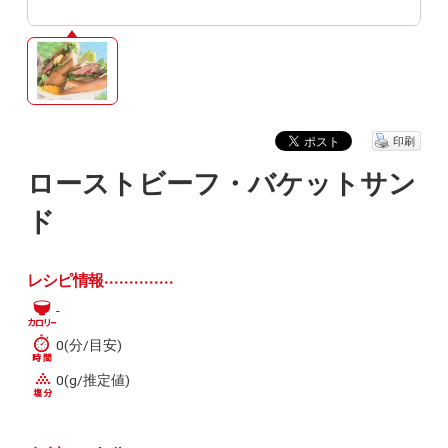
印刷
ローストビーフ・バケットサン
ド
レシピ情報
-
0(分/目安)
0(g/推定値)