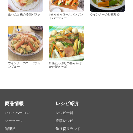
生ハムと桃の冷製パスタ
わいわい♪ロールパンサン
ウインナーの野菜炒め
ドパーティー
ウインナーのゴーヤチャ
野菜たっぷりのあんかけ
ンプルー
かた焼きそば
商品情報
レシピ紹介
ハム・ベーコン
レシピ一覧
ソーセージ
投稿レシピ
調理品
飾り切りランド