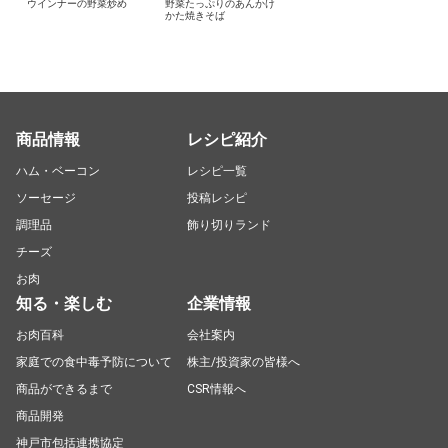
ウインナーの野菜炒め
野菜たっぷりのあんかけ
かた焼きそば
商品情報
レシピ紹介
ハム・ベーコン
レシピ一覧
ソーセージ
投稿レシピ
調理品
飾り切りランド
チーズ
お肉
知る・楽しむ
企業情報
お肉百科
会社案内
家庭での食中毒予防について
株主/投資家の皆様へ
商品ができるまで
CSR情報へ
商品開発
神戸市包括連携協定