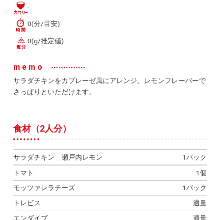
-
0(分/目安)
0(g/推定値)
memo
サラダチキンをカプレーゼ風にアレンジ。レモンフレーバーで
さっぱりといただけます。
食材（2人分）
サラダチキン 瀬戸内レモン
1パック
トマト
1個
モッツァレラチーズ
1パック
トレビス
適量
エンダイブ
適量