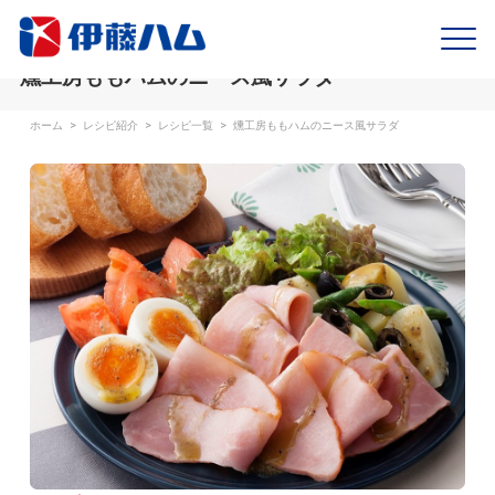
燻工房ももハムのニース風サラダ
ホーム
>
レシピ紹介
>
レシピ一覧
>
燻工房ももハムのニース風サラダ