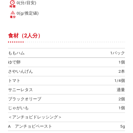
0(分/目安)
0(g/推定値)
食材（2人分）
ももハム
1パック
ゆで卵
1個
さやいんげん
2本
トマト
1/4個
サニーレタス
適量
ブラックオリーブ
2個
じゃがいも
1個
＜アンチョビドレッシング＞
A アンチョビペースト
5g