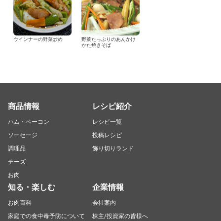
ウインナーの野菜炒め
野菜たっぷりのあんかけ
かた焼きそば
商品情報
レシピ紹介
ハム・ベーコン
レシピ一覧
ソーセージ
投稿レシピ
調理品
飾り切りランド
チーズ
お肉
知る・楽しむ
企業情報
お肉百科
会社案内
家庭での食中毒予防について
株主/投資家の皆様へ