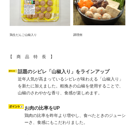
鶏生だんご山椒入り
調理例
【 商 品 特 長 】
話題のシビレ「山椒入り」をラインアップ
近年人気が高まっているシビレが味わえる「山椒入り」
を新たに加えました。粗挽きの山椒を使用することで、
山椒のさわやかな香り、食感が楽しめます。
お肉の比率をUP
鶏肉の比率を昨年より増やし、食べたときのジューシ
ーさ、食感にもこだわりました。