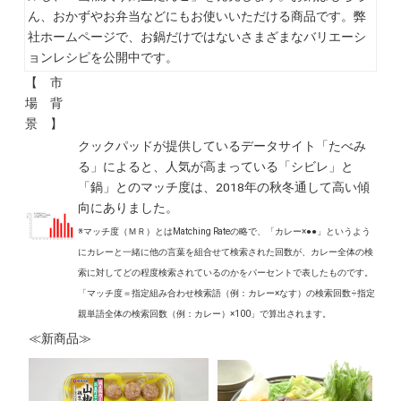
ん、おかずやお弁当などにもお使いいただける商品です。弊
社ホームページで、お鍋だけではないさまざまなバリエーシ
ョンレシピを公開中です。
【 市
場 背
景 】
クックパッドが提供しているデータサイト「たべみ
る」によると、人気が高まっている「シビレ」と
「鍋」とのマッチ度は、2018年の秋冬通して高い傾
向にありました。
※マッチ度（ＭＲ）とはMatching Rateの略で、「カレー×●●」というよう
にカレーと一緒に他の言葉を組合せて検索された回数が、カレー全体の検
索に対してどの程度検索されているのかをパーセントで表したものです。
「マッチ度＝指定組み合わせ検索語（例：カレー×なす）の検索回数÷指定
親単語全体の検索回数（例：カレー）×100」で算出されます。
≪新商品≫