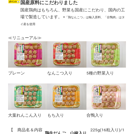
国産原料にこだわりました
国産鶏肉はもちろん、野菜も国産にこだわり、国内の工
場で製造しています。
※「鶏なんこつ」は輸入原料、「合鴨肉」はタ
イ産を使用
≪リニューアル≫
プレーン
なんこつ入り
5種の野菜入り
大葉れんこん入り
もち入り
合鴨入り
【 商品名＆内容
225g(16粒入り)/1
鶏生だんご 山椒入り