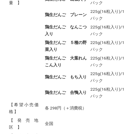
量 】
パック
225g(16粒入り)/1
鶏生だんご プレーン
パック
鶏生だんご なんこつ
225g(16粒入り)/1
入り
パック
鶏生だんご ５種の野
225g(16粒入り)/1
菜入り
パック
鶏生だんご 大葉れん
225g(16粒入り)/1
こん入り
パック
225g(16粒入り)/1
鶏生だんご もち入り
パック
225g(16粒入り)/1
鶏生だんご 合鴨入り
パック
【 希 望 小 売 価
各 298円（＋消費税）
格 】
【 発 売 地
全国
区 】