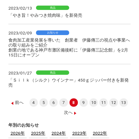
2023/02/13
商品
「やき旨！やみつき焼肉味」を新発売
2023/02/09
お知らせ
食肉加工産業発展を導いた 創業者 伊藤傳三の視点や事業へ
の取り組みをご紹介
創業の地である神戸市灘区備後町に「伊藤傳三記念館」を2月
15日にオープン
2023/01/27
商品
「Ｓｉｌｋ（シルク）ウインナー」450ｇジッパー付きを新発
売
前へ
4
5
6
7
8
9
10
11
12
13
次へ
年別のお知らせ
2026年
2025年
2024年
2023年
2022年