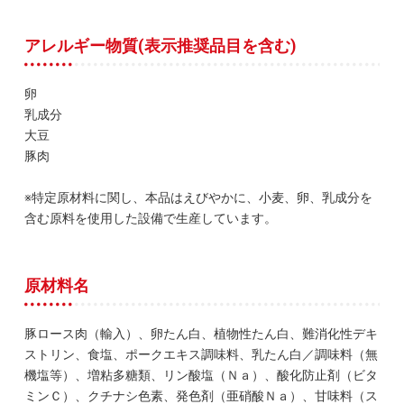
アレルギー物質(表示推奨品目を含む)
卵
乳成分
大豆
豚肉
※特定原材料に関し、本品はえびやかに、小麦、卵、乳成分を
含む原料を使用した設備で生産しています。
原材料名
豚ロース肉（輸入）、卵たん白、植物性たん白、難消化性デキ
ストリン、食塩、ポークエキス調味料、乳たん白／調味料（無
機塩等）、増粘多糖類、リン酸塩（Ｎａ）、酸化防止剤（ビタ
ミンＣ）、クチナシ色素、発色剤（亜硝酸Ｎａ）、甘味料（ス