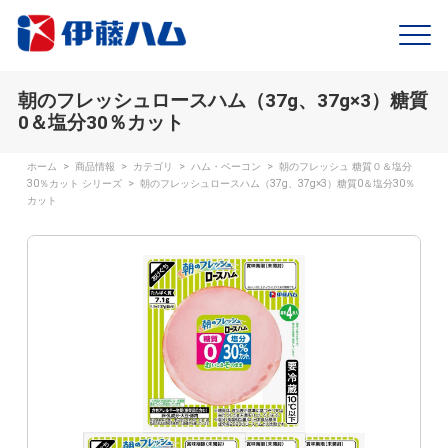
朝のフレッシュロースハム（37g、37g×3）糖質
0＆塩分30％カット
ホーム
>
商品情報
>
カテゴリ
>
ハム・ベーコン
>
朝のフレッシュ 糖質０＆塩分
30％カット シリーズ
>
朝のフレッシュロースハム（37g、37g×3）糖質0＆塩分30％
カット