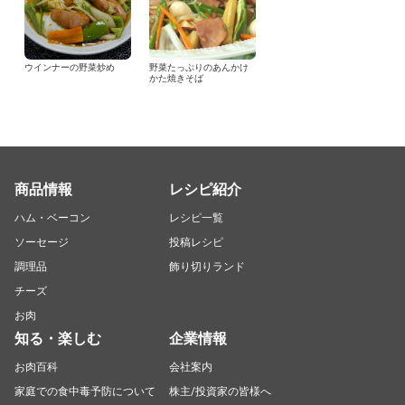
ウインナーの野菜炒め
野菜たっぷりのあんかけ
かた焼きそば
商品情報
レシピ紹介
ハム・ベーコン
レシピ一覧
ソーセージ
投稿レシピ
調理品
飾り切りランド
チーズ
お肉
知る・楽しむ
企業情報
お肉百科
会社案内
家庭での食中毒予防について
株主/投資家の皆様へ