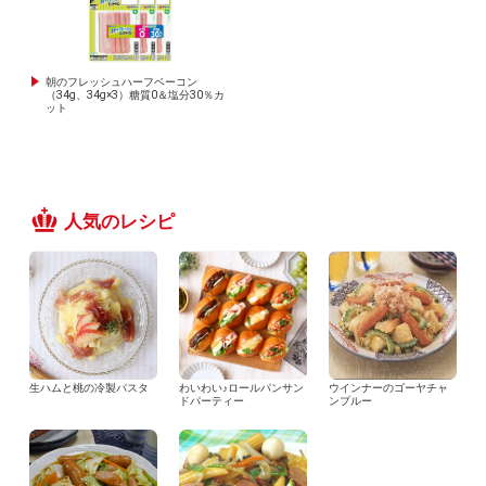
朝のフレッシュハーフベーコン
（34g、34g×3）糖質0＆塩分30％カ
ット
人気のレシピ
生ハムと桃の冷製パスタ
わいわい♪ロールパンサン
ウインナーのゴーヤチャ
ドパーティー
ンプルー