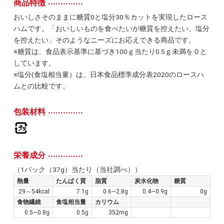
商品特徴
おいしさそのままに糖質0と塩分30％カットを実現したロース
ハムです。「おいしいものを食べたいが糖質を控えたい、塩分
を控えたい」そのようなニーズにお応えできる商品です。
※糖質は、食品表示基準に基づき100ｇ当たり0.5ｇ未満を０と
しています。
※塩分(食塩相当量）は、日本食品標準成分表2020のロースハ
ムとの比較です。
包装材料
栄養成分
（1パック（37g）当たり（当社調べ））
熱量
たんぱく質
脂質
炭水化物
糖質
29～54kcal
7.1g
0.6~2.8g
0.4~0.9g
0g
食物繊維
食塩相当量
カリウム
0.5~0.8g
0.5g
352mg