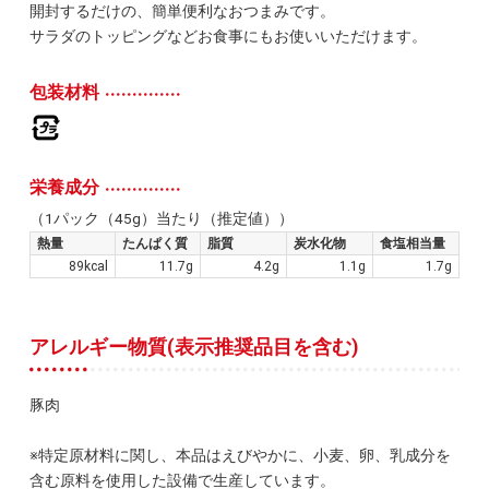
開封するだけの、簡単便利なおつまみです。
サラダのトッピングなどお食事にもお使いいただけます。
包装材料
栄養成分
（1パック（45g）当たり（推定値））
熱量
たんぱく質
脂質
炭水化物
食塩相当量
89kcal
11.7g
4.2g
1.1g
1.7g
アレルギー物質(表示推奨品目を含む)
豚肉
※特定原材料に関し、本品はえびやかに、小麦、卵、乳成分を
含む原料を使用した設備で生産しています。