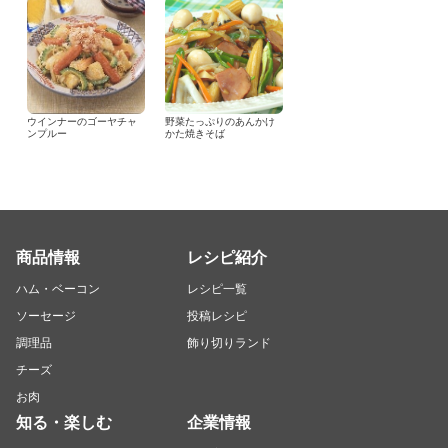
ウインナーのゴーヤチャ
野菜たっぷりのあんかけ
ンプルー
かた焼きそば
商品情報
レシピ紹介
ハム・ベーコン
レシピ一覧
ソーセージ
投稿レシピ
調理品
飾り切りランド
チーズ
お肉
知る・楽しむ
企業情報