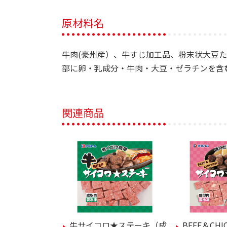
原材料名
牛肉(豪州産）、牛すじ加工品、粉末状大豆
部に卵・乳成分・牛肉・大豆・ゼラチンを含
関連商品
牛サイコロ★ステーキ（成
BEEF＆CH