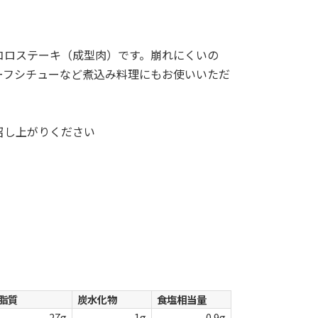
コロステーキ（成型肉）です。崩れにくいの
ーフシチューなど煮込み料理にもお使いいただ
召し上がりください
脂質
炭水化物
食塩相当量
27g
1g
0.9g