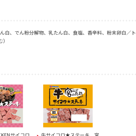
たん白、でん粉分解物、乳たん白、食塩、香辛料、粉末卵白／
む）
ICKENサイコロ
牛サイコロ★ステーキ 宮