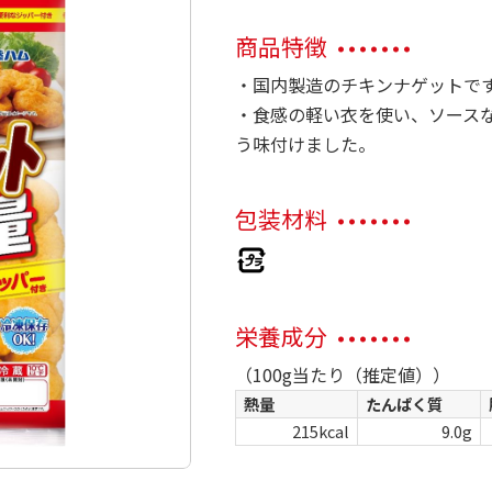
商品特徴
・国内製造のチキンナゲットで
・食感の軽い衣を使い、ソース
う味付けました。
包装材料
栄養成分
（100g当たり（推定値））
熱量
たんぱく質
215kcal
9.0g