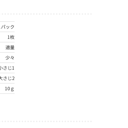
1パック
1枚
適量
少々
小さじ1
大さじ2
10ｇ