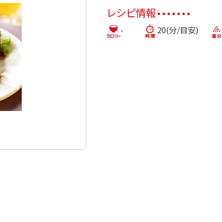
レシピ情報
-
20(分/目安)