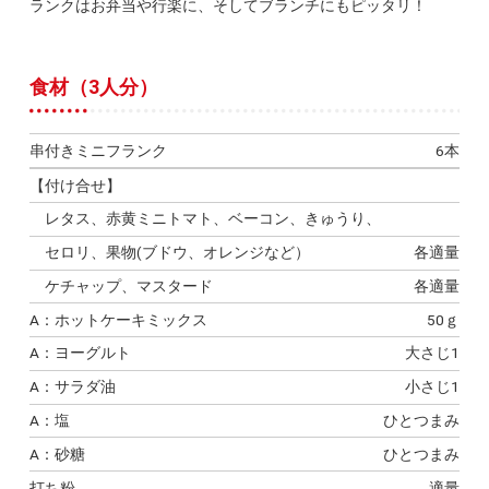
ランクはお弁当や行楽に、そしてブランチにもピッタリ！
食材（3人分）
串付きミニフランク
6本
【付け合せ】
レタス、赤黄ミニトマト、ベーコン、きゅうり、
セロリ、果物(ブドウ、オレンジなど）
各適量
ケチャップ、マスタード
各適量
A：ホットケーキミックス
50ｇ
A：ヨーグルト
大さじ1
A：サラダ油
小さじ1
A：塩
ひとつまみ
A：砂糖
ひとつまみ
打ち粉
適量