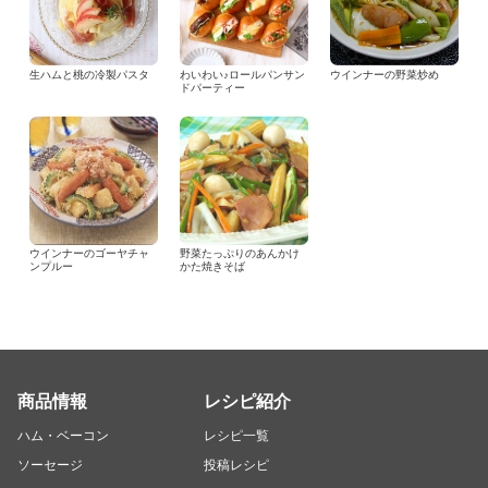
生ハムと桃の冷製パスタ
わいわい♪ロールパンサン
ウインナーの野菜炒め
ドパーティー
ウインナーのゴーヤチャ
野菜たっぷりのあんかけ
ンプルー
かた焼きそば
商品情報
レシピ紹介
ハム・ベーコン
レシピ一覧
ソーセージ
投稿レシピ