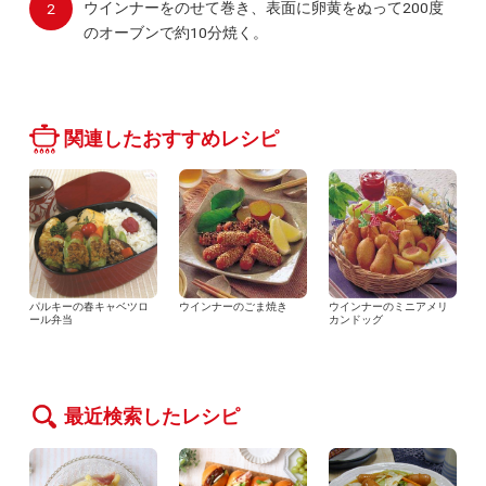
ウインナーをのせて巻き、表面に卵黄をぬって200度
のオーブンで約10分焼く。
関連したおすすめレシピ
パルキーの春キャベツロ
ウインナーのごま焼き
ウインナーのミニアメリ
ール弁当
カンドッグ
最近検索したレシピ