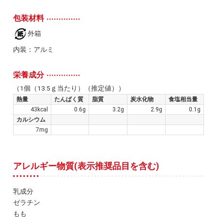
包装材料
外箱
内装：アルミ
栄養成分
（1個（13.5ｇ当たり）（推定値））
熱量
たんぱく質
脂質
炭水化物
食塩相当量
43kcal
0.6g
3.2g
2.9g
0.1g
カルシウム
7mg
アレルギー物質(表示推奨品目を含む)
乳成分
ゼラチン
もも