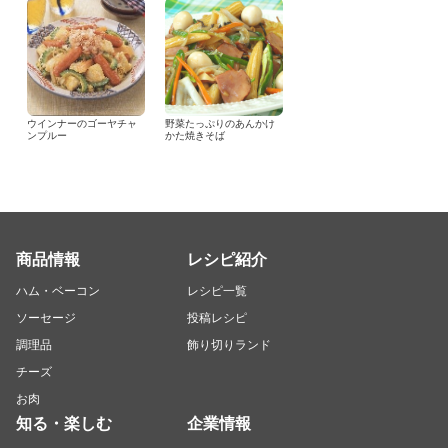
ウインナーのゴーヤチャ
野菜たっぷりのあんかけ
ンプルー
かた焼きそば
商品情報
レシピ紹介
ハム・ベーコン
レシピ一覧
ソーセージ
投稿レシピ
調理品
飾り切りランド
チーズ
お肉
知る・楽しむ
企業情報