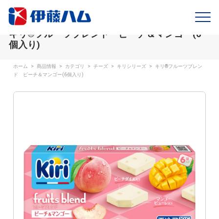
キリ®フルーツブレンド ピーチ＆マンゴー(6
個入り)
ホーム
>
商品情報
>
カテゴリ
>
チーズ
>
キリシリーズ
>
キリ®フルーツブレン
ド ピーチ＆マンゴー(6個入り)