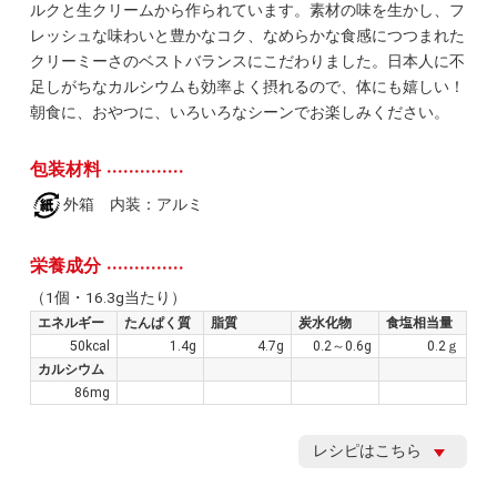
ルクと生クリームから作られています。素材の味を生かし、フ
レッシュな味わいと豊かなコク、なめらかな食感につつまれた
クリーミーさのベストバランスにこだわりました。日本人に不
足しがちなカルシウムも効率よく摂れるので、体にも嬉しい！
朝食に、おやつに、いろいろなシーンでお楽しみください。
包装材料
外箱 内装：アルミ
栄養成分
（1個・16.3g当たり）
エネルギー
たんぱく質
脂質
炭水化物
食塩相当量
50kcal
1.4g
4.7g
0.2～0.6g
0.2ｇ
カルシウム
86mg
レシピはこちら