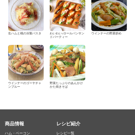
生ハムと桃の冷製パスタ
わいわい♪ロールパンサン
ウインナーの野菜炒め
ドパーティー
ウインナーのゴーヤチャ
野菜たっぷりのあんかけ
ンプルー
かた焼きそば
商品情報
レシピ紹介
ハム・ベーコン
レシピ一覧