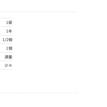
1袋
1本
1/2個
1個
適量
少々