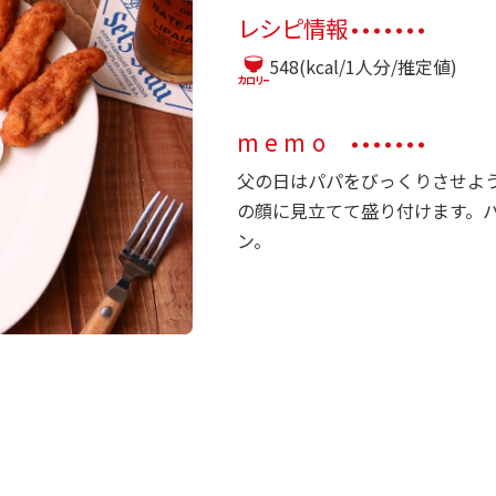
レシピ情報
548(kcal/1人分/推定値)
memo
父の日はパパをびっくりさせよ
の顔に見立てて盛り付けます。
ン。