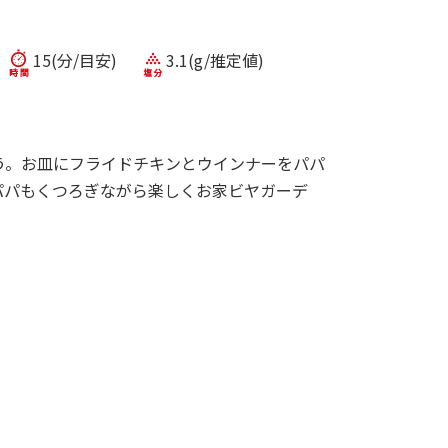
15(分/目安)
3.1(g/推定値)
う。お皿にフライドチキンとウインナーをパパ
パパもくつろぎながら楽しくお家ビヤガーデ